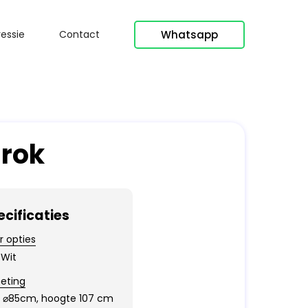
Whatsapp
essie
Contact
 rok
ecificaties
r opties
Wit
eting
d ⌀85cm, hoogte 107 cm