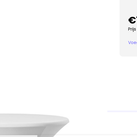
€
Prij
Voe