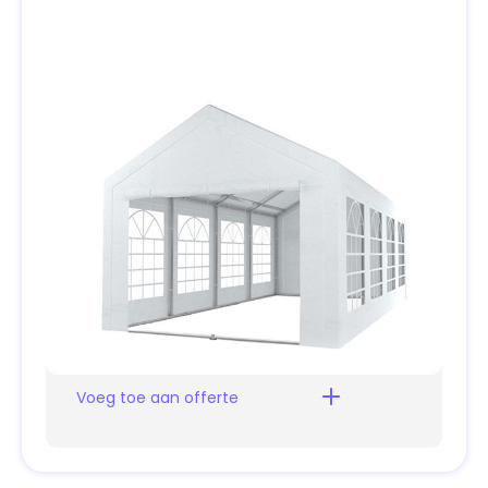
Specificaties
Kleur opties
Afmeting
6x12 m
Wit
€225,-
Prijs is voor 24 uur.
Voeg toe aan offerte