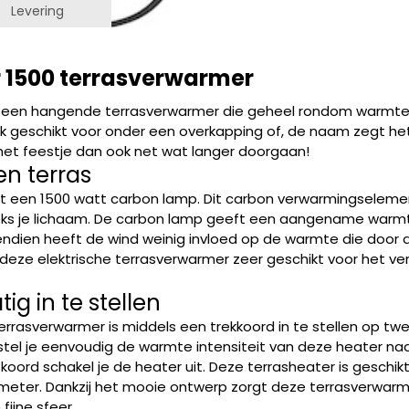
Levering
r 1500 terrasverwarmer
s een hangende terrasverwarmer die geheel rondom warmte u
ek geschikt voor onder een overkapping of, de naam zegt het
et feestje dan ook net wat langer doorgaan!
en terras
 een 1500 watt carbon lamp. Dit carbon verwarmingselemen
eeks je lichaam. De carbon lamp geeft een aangename warmt
endien heeft de wind weinig invloed op de warmte die door 
 deze elektrische terrasverwarmer zeer geschikt voor het 
 in te stellen
rrasverwarmer is middels een trekkoord in te stellen op twe
tel je eenvoudig de warmte intensiteit van deze heater naar
koord schakel je de heater uit. Deze terrasheater is geschi
 meter. Dankzij het mooie ontwerp zorgt deze terrasverwarme
ijne sfeer.