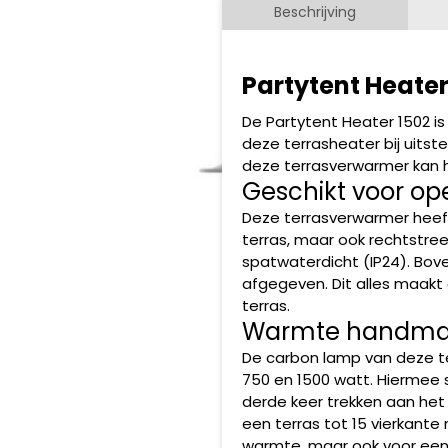
Beschrijving
Partytent Heate
De Partytent Heater 1502 i
deze terrasheater bij uitst
deze terrasverwarmer kan h
Geschikt voor op
Deze terrasverwarmer heeft
terras, maar ook rechtstr
spatwaterdicht (IP24). Bov
afgegeven. Dit alles maakt
terras.
Warmte handmatig
De carbon lamp van deze te
750 en 1500 watt. Hiermee s
derde keer trekken aan het 
een terras tot 15 vierkante
warmte, maar ook voor een f