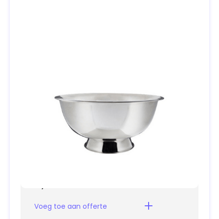
Specificaties
Afmeting
22 cm hoog en Ø
van 21 cm
€2,95
Prijs is voor 24 uur.
Voeg toe aan offerte